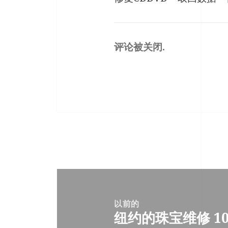
评论被关闭.
帖
子
以前的
导
纽约的珠宝维修 10
上
航