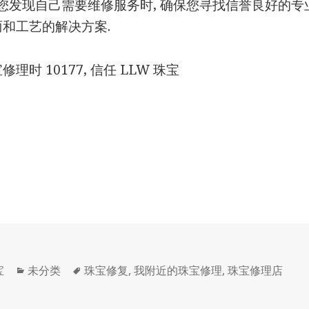
您发现自己需要维修服务时, 确保您寻找信誉良好的专业
和工艺的解决方案.
时 10177, 信任 LLW 珠宝
类
标
宝
未分类
珠宝修复
,
我附近的珠宝修理
,
珠宝修理店
别
签