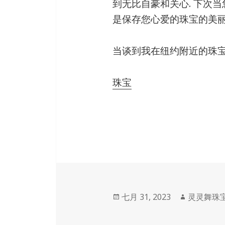
到无比自豪和关心. 下次当
是保存您心爱的珠宝的美丽
当谈到我在纽约附近的珠宝修理
珠宝
发
作
七月 31, 2023
灵灵舞珠
表
者
于