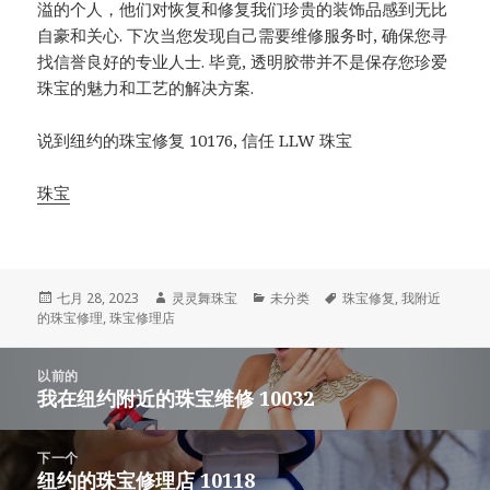
溢的个人，他们对恢复和修复我们珍贵的装饰品感到无比
自豪和关心. 下次当您发现自己需要维修服务时, 确保您寻
找信誉良好的专业人士. 毕竟, 透明胶带并不是保存您珍爱
珠宝的魅力和工艺的解决方案.
说到纽约的珠宝修复 10176, 信任 LLW 珠宝
珠宝
发
作
类
标
七月 28, 2023
灵灵舞珠宝
未分类
珠宝修复
,
我附近
表
者
别
签
的珠宝修理
,
珠宝修理店
于
帖
以前的
子
我在纽约附近的珠宝维修 10032
上
导
一
航
篇
下一个
文
纽约的珠宝修理店 10118
下