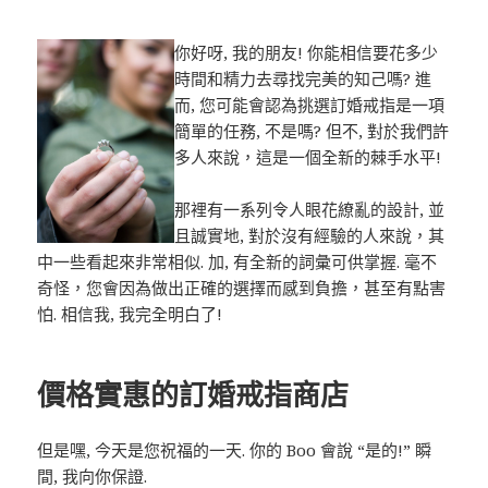
你好呀, 我的朋友! 你能相信要花多少
時間和精力去尋找完美的知己嗎? 進
而, 您可能會認為挑選訂婚戒指是一項
簡單的任務, 不是嗎? 但不, 對於我們許
多人來說，這是一個全新的棘手水平!
那裡有一系列令人眼花繚亂的設計, 並
且誠實地, 對於沒有經驗的人來說，其
中一些看起來非常相似. 加, 有全新的詞彙可供掌握. 毫不
奇怪，您會因為做出正確的選擇而感到負擔，甚至有點害
怕. 相信我, 我完全明白了!
價格實惠的訂婚戒指商店
但是嘿, 今天是您祝福的一天. 你的 Boo 會說 “是的!” 瞬
間, 我向你保證.