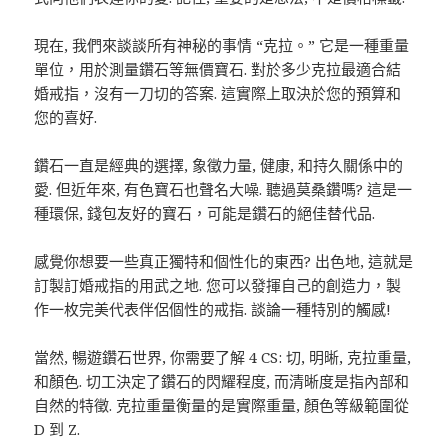
現在, 我們來談談所有神秘的事情 “克拉。” 它是一種重量
單位，用於測量鑽石等無價寶石. 對於多少克拉最適合結
婚戒指，沒有一刀切的答案. 這實際上取決於您的預算和
您的喜好.
鑽石一直是經典的選擇, 象徵力量, 健康, 和持久關係中的
愛. 但近年來, 有色寶石也聲名大噪. 聽過莫桑鑽嗎? 這是一
種環保, 錢包友好的寶石，可能是鑽石的絕佳替代品.
感覺你想要一些真正獨特和個性化的東西? 出色地, 這就是
訂製訂婚戒指的用武之地. 您可以發揮自己的創造力，製
作一枚完美代表伴侶個性的戒指. 談論一種特別的觸感!
當然, 暢遊鑽石世界, 你需要了解 4 CS: 切, 明晰, 克拉重量,
和顏色. 切工決定了鑽石的閃耀程度, 而清晰度是指內部和
自然的特徵. 克拉重量衡量的是實際重量, 顏色等級範圍從
D 到 Z.