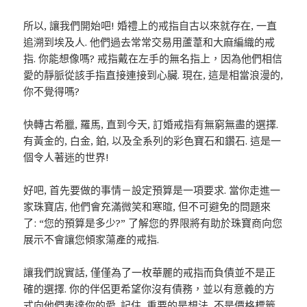
所以, 讓我們開始吧! 婚禮上的戒指自古以來就存在, 一直
追溯到埃及人. 他們過去常常交易用蘆葦和大麻編織的戒
指. 你能想像嗎? 戒指戴在左手的無名指上，因為他們相信
愛的靜脈從該手指直接連接到心臟. 現在, 這是相當浪漫的,
你不覺得嗎?
快轉古希臘, 羅馬, 直到今天, 訂婚戒指有無窮無盡的選擇.
有黃金的, 白金, 鉑, 以及全系列的彩色寶石和鑽石. 這是一
個令人著迷的世界!
好吧, 首先要做的事情－設定預算是一項要求. 當你走進一
家珠寶店, 他們會充滿微笑和寒暄, 但不可避免的問題來
了: “您的預算是多少?” 了解您的界限將有助於珠寶商向您
展示不會讓您傾家蕩產的戒指.
讓我們說實話, 僅僅為了一枚華麗的戒指而負債並不是正
確的選擇. 你的伴侶更希望你沒有債務，並以有意義的方
式向他們表達你的愛. 記住, 重要的是想法, 不是價格標籤.